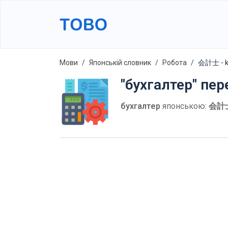
Мови
Японській словник
Робота
会計士 - ka
"бухгалтер" пе
бухгалтер
японською:
会計士 