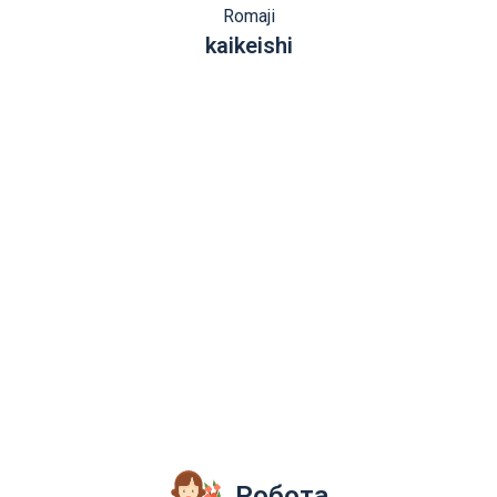
Romaji
kaikeishi
Робота