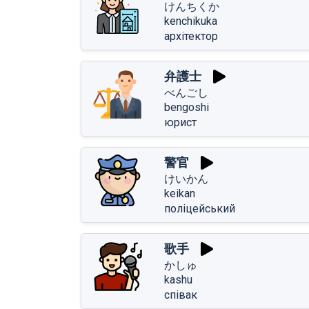
けんちくか
kenchikuka
архітектор
弁護士
べんごし
bengoshi
юрист
警官
けいかん
keikan
поліцейський
歌手
かしゅ
kashu
співак