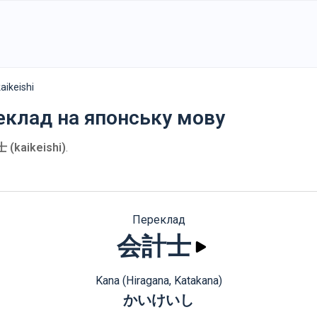
ikeishi
реклад на японську мову
(kaikeishi)
.
Переклад
会計士
Kana (Hiragana, Katakana)
かいけいし