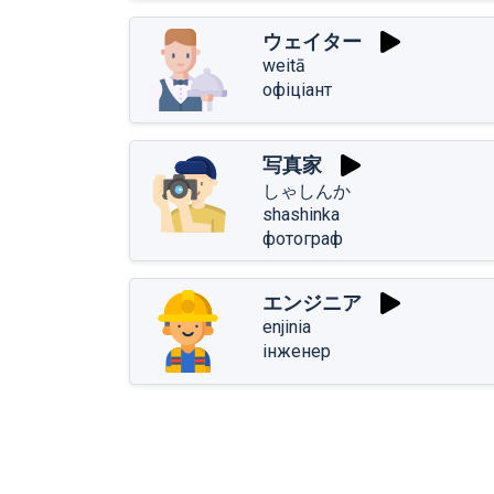
ウェイター
weitā
офіціант
写真家
しゃしんか
shashinka
фотограф
エンジニア
enjinia
інженер