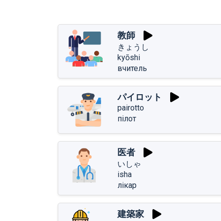
教師
きょうし
kyōshi
вчитель
パイロット
pairotto
пілот
医者
いしゃ
isha
лікар
建築家