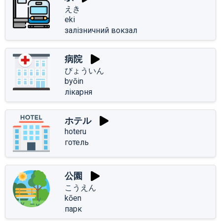
えき
eki
залізничний вокзал
病院
びょういん
byōin
лікарня
ホテル
hoteru
готель
公園
こうえん
kōen
парк