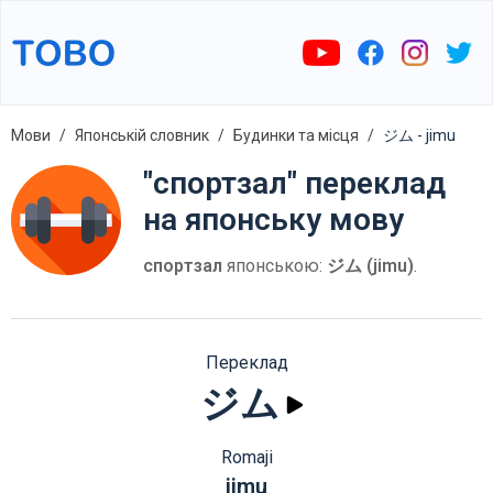
Мови
Японській словник
Будинки та місця
ジム - jimu
"спортзал" переклад
на японську мову
спортзал
японською:
ジム (jimu)
.
Переклад
ジム
Romaji
jimu