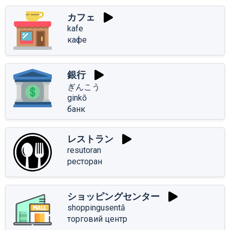
カフェ
kafe
кафе
銀行
ぎんこう
ginkō
банк
レストラン
resutoran
ресторан
ショッピングセンター
shoppingusentā
торговий центр