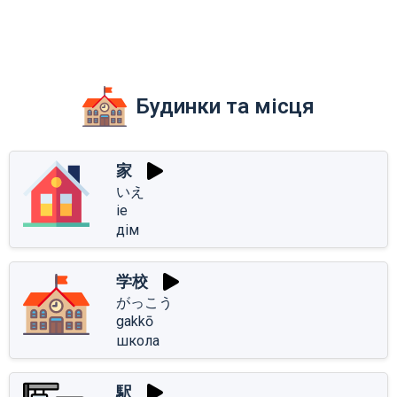
Будинки та місця
家
いえ
ie
дім
学校
がっこう
gakkō
школа
駅