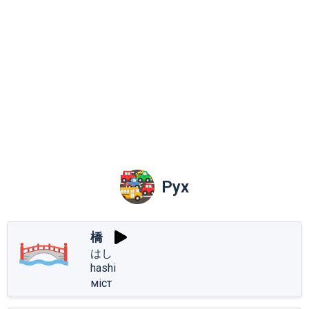
Рух
橋
はし
hashi
міст