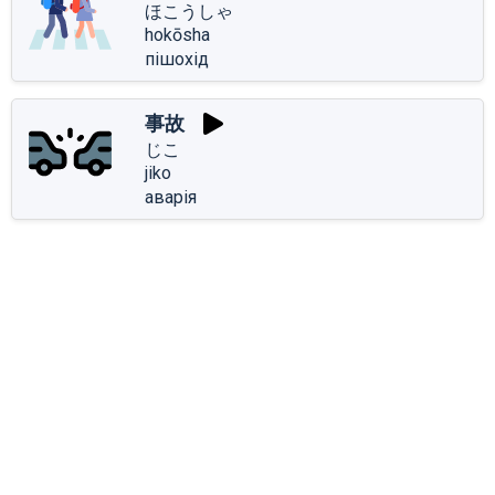
ほこうしゃ
hokōsha
пішохід
事故
じこ
jiko
аварія