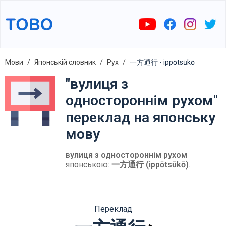
Мови
Японській словник
Рух
一方通行 - ippōtsūkō
"вулиця з
одностороннім рухом"
переклад на японську
мову
вулиця з одностороннім рухом
японською:
一方通行 (ippōtsūkō)
.
Переклад