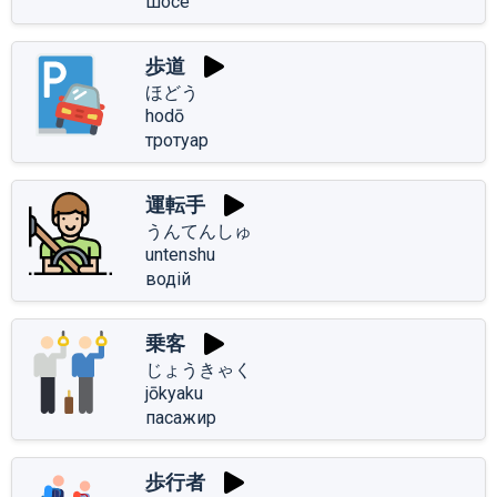
шосе
歩道
ほどう
hodō
тротуар
運転手
うんてんしゅ
untenshu
водій
乗客
じょうきゃく
jōkyaku
пасажир
歩行者