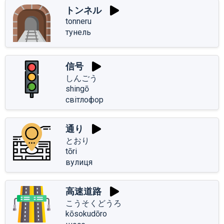
トンネル
tonneru
тунель
信号
しんごう
shingō
світлофор
通り
とおり
tōri
вулиця
高速道路
こうそくどうろ
kōsokudōro