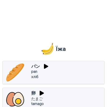
Їжа
パン
pan
хліб
卵
たまご
tamago