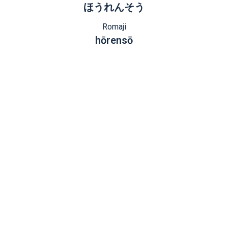
ほうれんそう
Romaji
hōrensō