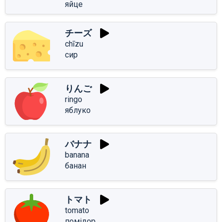
яйце
チーズ
chīzu
сир
りんご
ringo
яблуко
バナナ
banana
банан
トマト
tomato
помідор