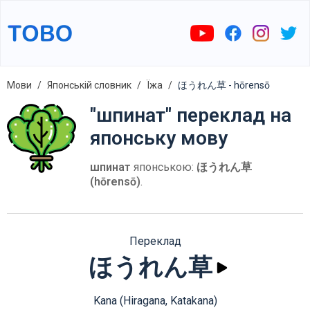
Мови
Японській словник
Їжа
ほうれん草 - hōrensō
"шпинат" переклад на
японську мову
шпинат
японською:
ほうれん草
(hōrensō)
.
Переклад
ほうれん草
Kana (Hiragana, Katakana)