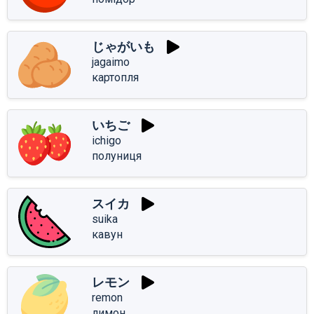
じゃがいも
jagaimo
картопля
いちご
ichigo
полуниця
スイカ
suika
кавун
レモン
remon
лимон