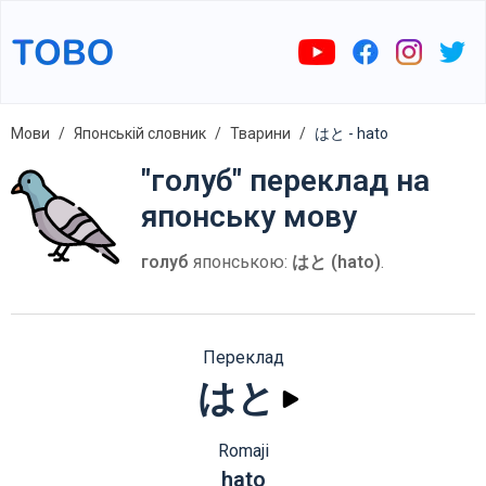
Мови
Японській словник
Тварини
はと - hato
"голуб" переклад на
японську мову
голуб
японською:
はと (hato)
.
Переклад
はと
Romaji
hato