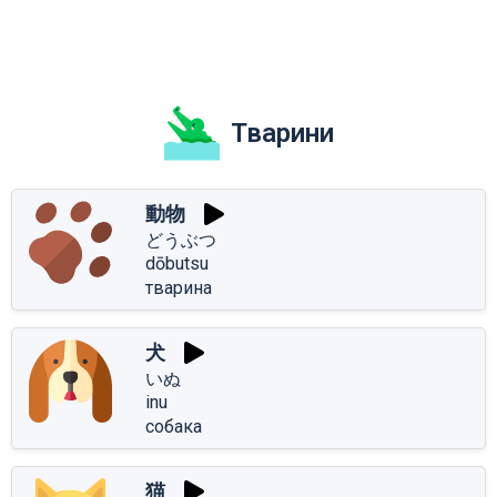
Тварини
動物
どうぶつ
dōbutsu
тварина
犬
いぬ
inu
собака
猫