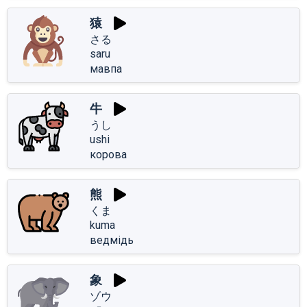
猿
さる
saru
мавпа
牛
うし
ushi
корова
熊
くま
kuma
ведмідь
象
ゾウ