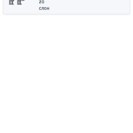
zō
слон