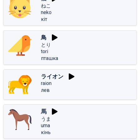
ねこ
neko
кіт
鳥
とり
tori
пташка
ライオン
raion
лев
馬
うま
uma
кінь