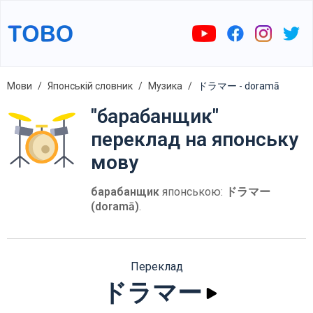
Мови
Японській словник
Музика
ドラマー - doramā
"барабанщик"
переклад на японську
мову
барабанщик
японською:
ドラマー
(doramā)
.
Переклад
ドラマー