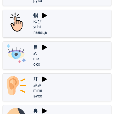
рука
指
ゆび
yubi
палець
目
め
me
око
耳
みみ
mimi
вухо
鼻