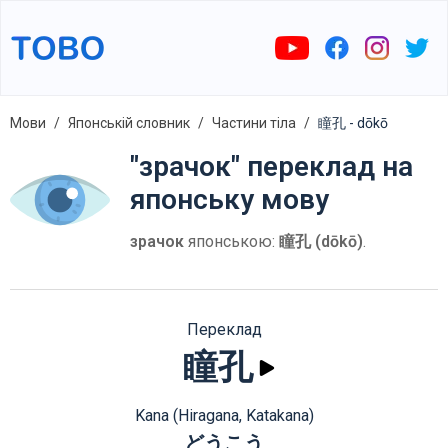
Мови
Японській словник
Частини тіла
瞳孔 - dōkō
"зрачок" переклад на
японську мову
зрачок
японською:
瞳孔 (dōkō)
.
Переклад
瞳孔
Kana (Hiragana, Katakana)
どうこう