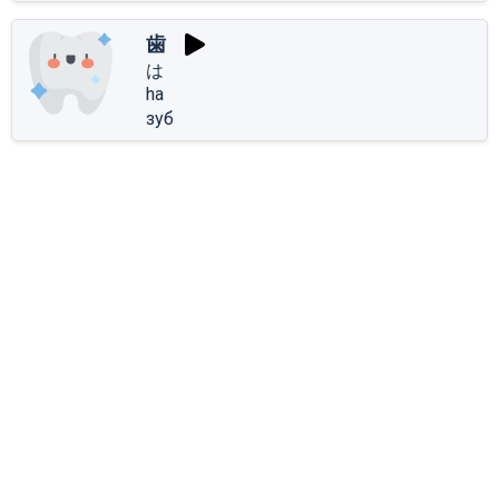
歯
は
ha
зуб