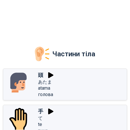
Частини тіла
頭
あたま
atama
голова
手
て
te