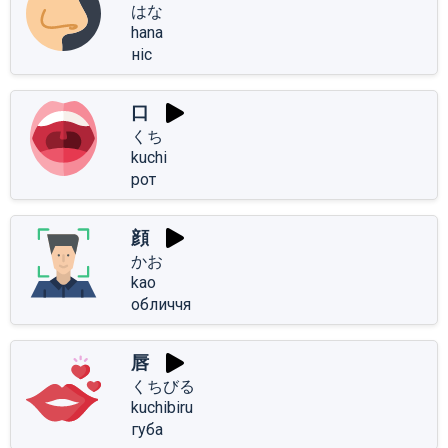
はな
hana
ніс
口
くち
kuchi
рот
顔
かお
kao
обличчя
唇
くちびる
kuchibiru
губа