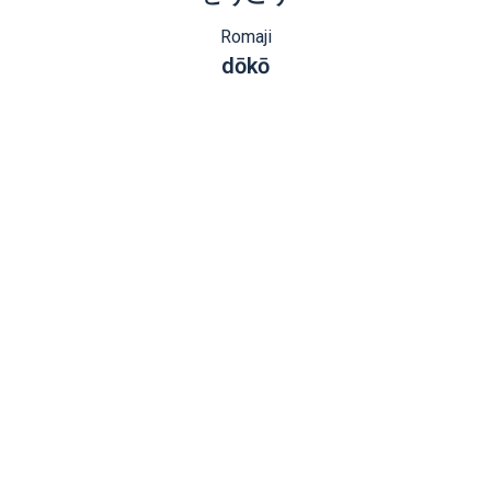
Romaji
dōkō