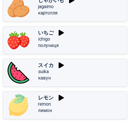
じゃがいも
jagaimo
картопля
いちご
ichigo
полуниця
スイカ
suika
кавун
レモン
remon
лимон