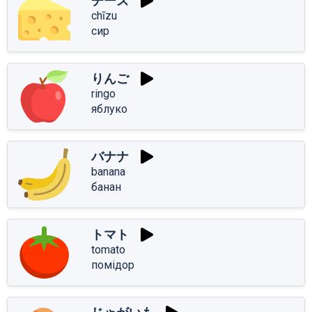
チーズ
chīzu
сир
りんご
ringo
яблуко
バナナ
banana
банан
トマト
tomato
помідор