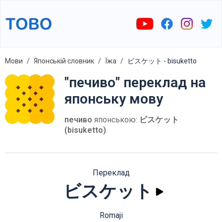
Мови
Японській словник
Їжа
ビスケット - bisuketto
"печиво" переклад на
японську мову
печиво
японською:
ビスケット
(bisuketto)
.
Переклад
ビスケット
Romaji