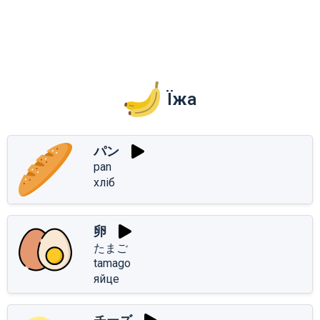
Їжа
パン
pan
хліб
卵
たまご
tamago
яйце