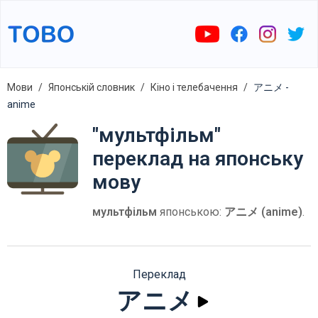
Мови
Японській словник
Кіно і телебачення
アニメ -
anime
"мультфільм"
переклад на японську
мову
мультфільм
японською:
アニメ (anime)
.
Переклад
アニメ