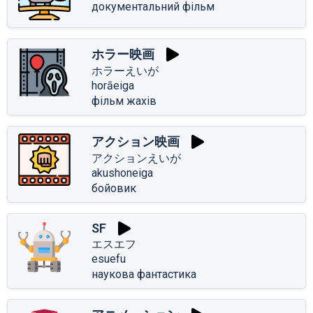
документальний фільм
ホラー映画
ホラーえいが
horāeiga
фільм жахів
アクション映画
アクションえいが
akushoneiga
бойовик
SF
エスエフ
esuefu
наукова фантастика