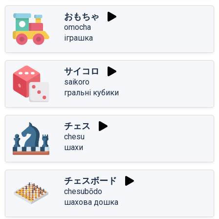
おもちゃ
omocha
іграшка
サイコロ
saikoro
гральні кубики
チェス
chesu
шахи
チェスボード
chesubōdo
шахова дошка