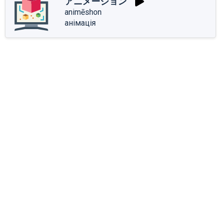
アニメーション
animēshon
анімація