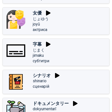
女優
じょゆう
joyū
актриса
字幕
じまく
jimaku
субтитри
シナリオ
shinario
сценарій
ドキュメンタリー
dokyumentarī