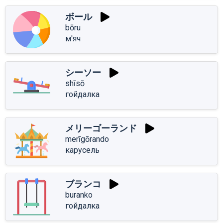
ボール
bōru
м'яч
シーソー
shīsō
гойдалка
メリーゴーランド
merīgōrando
карусель
ブランコ
buranko
гойдалка