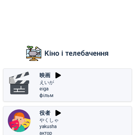
Кіно і телебачення
映画
えいが
eiga
фільм
役者
やくしゃ
yakusha
актор