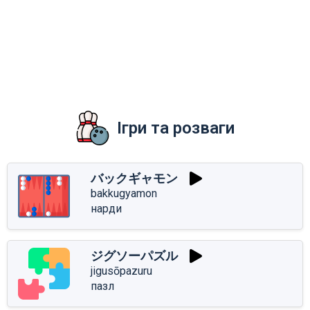
Ігри та розваги
バックギャモン
bakkugyamon
нарди
ジグソーパズル
jigusōpazuru
пазл