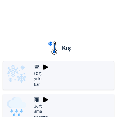
Kış
雪
ゆき
yuki
kar
雨
あめ
ame