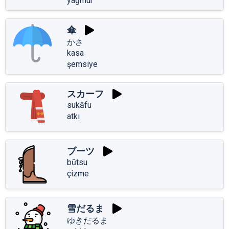
yağmur
傘
かさ
kasa
şemsiye
スカーフ
sukāfu
atkı
ブーツ
būtsu
çizme
雪だるま
ゆきだるま