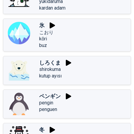
yukidaruma
kardan adam
氷
こおり
kōri
buz
しろくま
shirokuma
kutup ayısı
ペンギン
pengin
penguen
冬