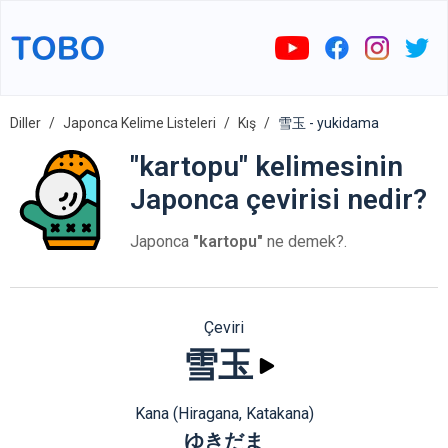
Diller
Japonca Kelime Listeleri
Kış
雪玉 - yukidama
"kartopu" kelimesinin
Japonca çevirisi nedir?
Japonca
"kartopu"
ne demek?.
Çeviri
雪玉
Kana (Hiragana, Katakana)
ゆきだま