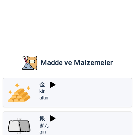
Madde ve Malzemeler
金
kin
altın
銀
ぎん
gin