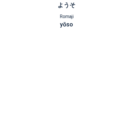
ようそ
Romaji
yōso