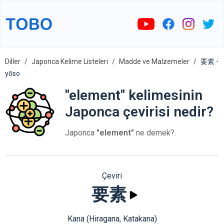
Diller
Japonca Kelime Listeleri
Madde ve Malzemeler
要素 -
yōso
"element" kelimesinin
Japonca çevirisi nedir?
Japonca
"element"
ne demek?.
Çeviri
要素
Kana (Hiragana, Katakana)