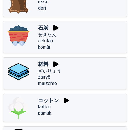
rezā
deri
石炭
せきたん
sekitan
kömür
材料
ざいりょう
zairyō
malzeme
コットン
kotton
pamuk