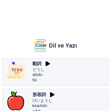
Dil ve Yazı
動詞
どうし
dōshi
fiil
形容詞
けいようし
keiyōshi