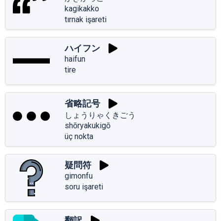
kagikakko
tırnak işareti
ハイフン
haifun
tire
省略記号
しょうりゃくきごう
shōryakukigō
üç nokta
疑問符
gimonfu
soru işareti
翻訳