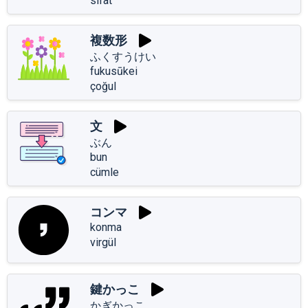
sıfat
複数形
ふくすうけい
fukusūkei
çoğul
文
ぶん
bun
cümle
コンマ
konma
virgül
鍵かっこ
かぎかっこ