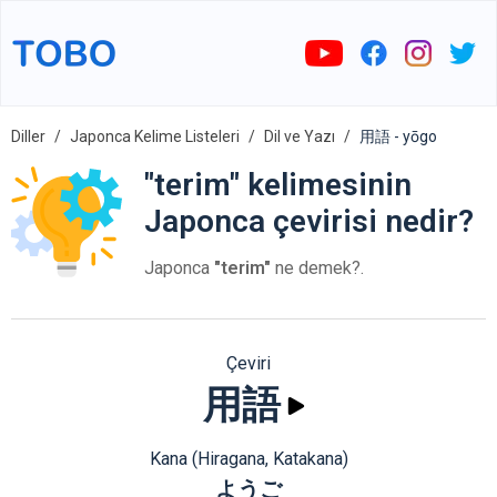
Diller
Japonca Kelime Listeleri
Dil ve Yazı
用語 - yōgo
"terim" kelimesinin
Japonca çevirisi nedir?
Japonca
"terim"
ne demek?.
Çeviri
用語
Kana (Hiragana, Katakana)
ようご