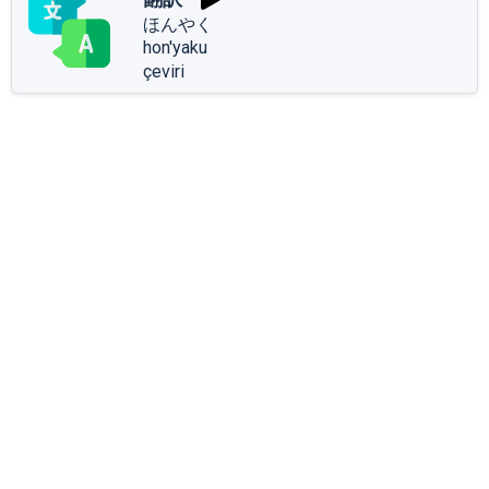
ほんやく
hon'yaku
çeviri