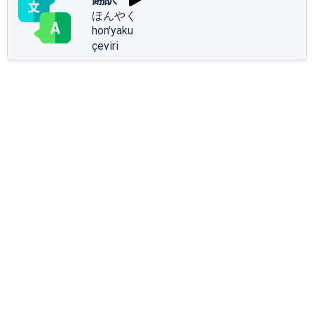
ほんやく
hon'yaku
çeviri