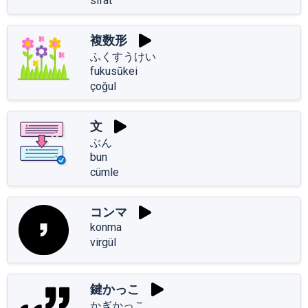
sıfat
複数形
ふくすうけい
fukusūkei
çoğul
文
ぶん
bun
cümle
コンマ
konma
virgül
鍵かっこ
かぎかっこ