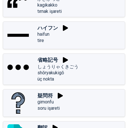
kagikakko
tırnak işareti
ハイフン
haifun
tire
省略記号
しょうりゃくきごう
shōryakukigō
üç nokta
疑問符
gimonfu
soru işareti
翻訳