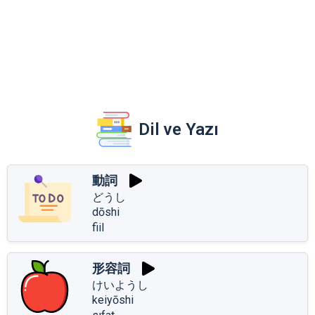
Dil ve Yazı
動詞
どうし
dōshi
fiil
形容詞
けいようし
keiyōshi