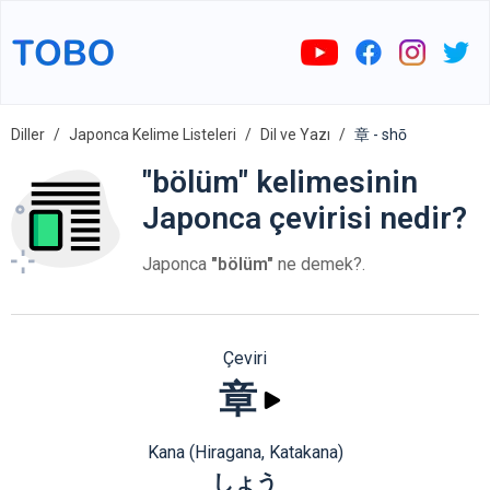
Diller
Japonca Kelime Listeleri
Dil ve Yazı
章 - shō
"bölüm" kelimesinin
Japonca çevirisi nedir?
Japonca
"bölüm"
ne demek?.
Çeviri
章
Kana (Hiragana, Katakana)
しょう