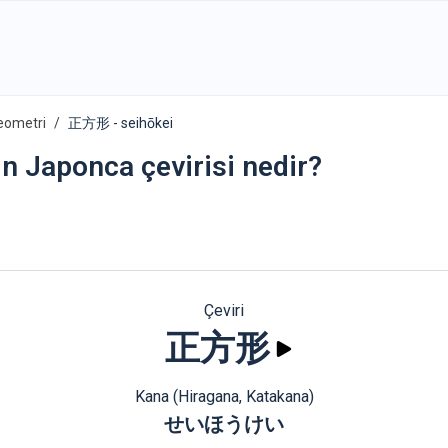
eometri
正方形 - seihōkei
in Japonca çevirisi nedir?
Çeviri
正方形
Kana (Hiragana, Katakana)
せいほうけい