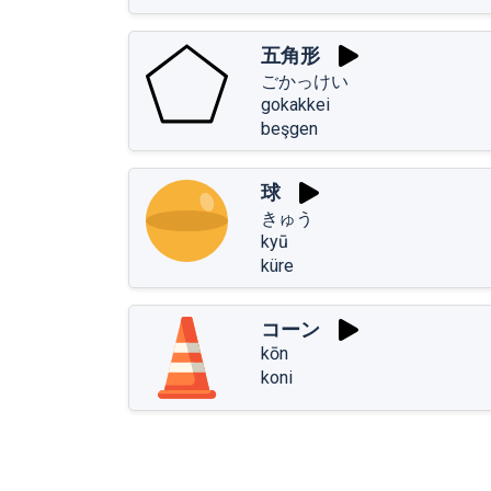
五角形
ごかっけい
gokakkei
beşgen
球
きゅう
kyū
küre
コーン
kōn
koni