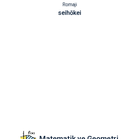
Romaji
seihōkei
Matematik ve Geometri