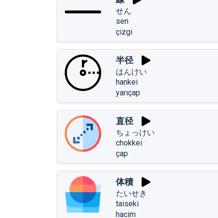
せん
sen
çizgi
半径
はんけい
hankei
yarıçap
直径
ちょっけい
chokkei
çap
体積
たいせき
taiseki
hacim