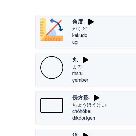
角度
かくど
kakudo
açı
丸
まる
maru
çember
長方形
ちょうほうけい
chōhōkei
dikdörtgen
線