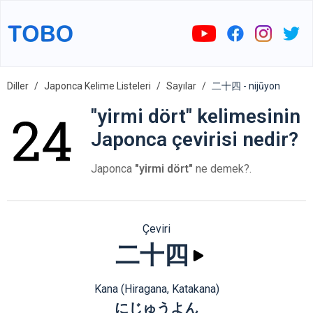
Diller
Japonca Kelime Listeleri
Sayılar
二十四 - nijūyon
"yirmi dört" kelimesinin
Japonca çevirisi nedir?
Japonca
"yirmi dört"
ne demek?.
Çeviri
二十四
Kana (Hiragana, Katakana)
にじゅうよん