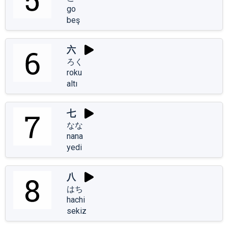
go
beş
六
ろく
roku
altı
七
なな
nana
yedi
八
はち
hachi
sekiz