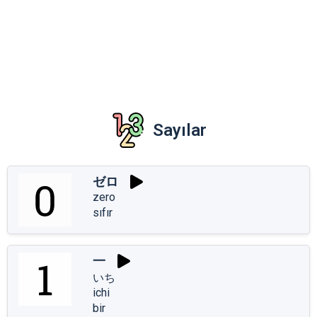
Sayılar
ゼロ
zero
sıfır
一
いち
ichi
bir