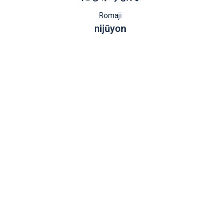
Romaji
nijūyon