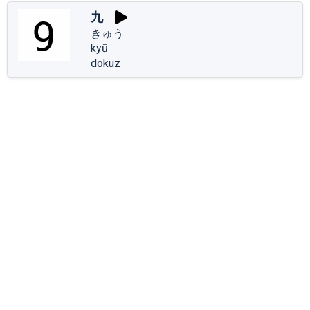
九
きゅう
kyū
dokuz