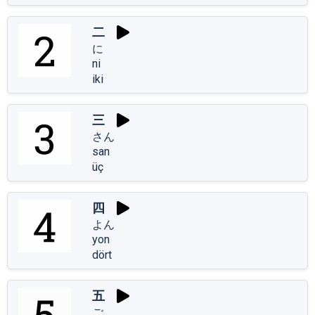
二
に
ni
iki
三
さん
san
üç
四
よん
yon
dört
五
ご