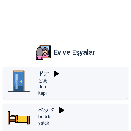
Ev ve Eşyalar
ドア
どあ
doa
kapı
ベッド
beddo
yatak