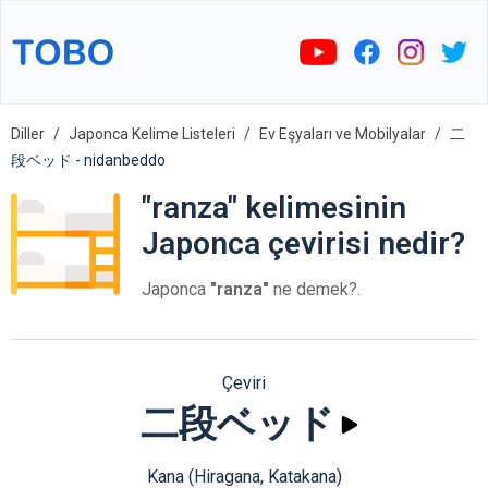
Diller
Japonca Kelime Listeleri
Ev Eşyaları ve Mobilyalar
二
段ベッド - nidanbeddo
"ranza" kelimesinin
Japonca çevirisi nedir?
Japonca
"ranza"
ne demek?.
Çeviri
二段ベッド
Kana (Hiragana, Katakana)