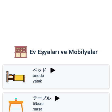
Ev Eşyaları ve Mobilyalar
ベッド
beddo
yatak
テーブル
tēburu
masa