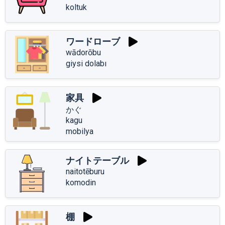
koltuk
ワードローブ
wādorōbu
giysi dolabı
家具
かぐ
kagu
mobilya
ナイトテーブル
naitotēburu
komodin
棚