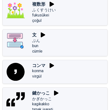
複数形
ふくすうけい
fukusūkei
çoğul
文
ぶん
bun
cümle
コンマ
konma
virgül
鍵かっこ
かぎかっこ
kagikakko
tırnak işareti