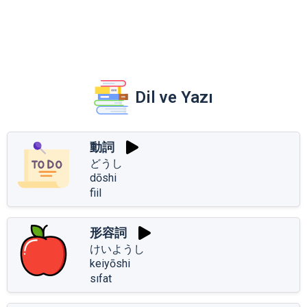
Dil ve Yazı
動詞
どうし
dōshi
fiil
形容詞
けいようし
keiyōshi
sıfat