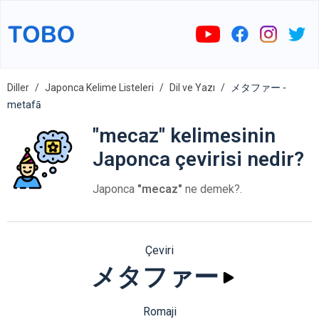
Diller
Japonca Kelime Listeleri
Dil ve Yazı
メタファー -
metafā
"mecaz" kelimesinin
Japonca çevirisi nedir?
Japonca
"mecaz"
ne demek?.
Çeviri
メタファー
Romaji