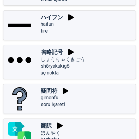
ハイフン
haifun
tire
省略記号
しょうりゃくきごう
shōryakukigō
üç nokta
疑問符
gimonfu
soru işareti
翻訳
ほんやく