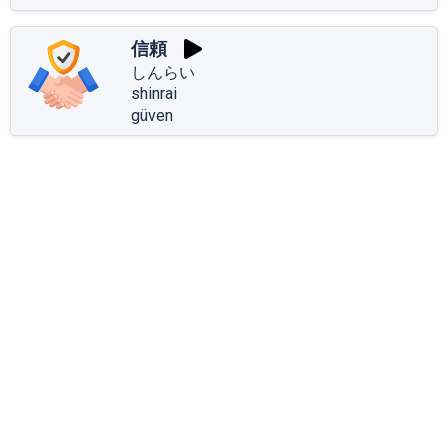
信頼
しんらい
shinrai
güven