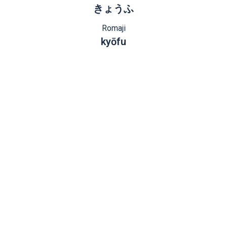
きょうふ
Romaji
kyōfu