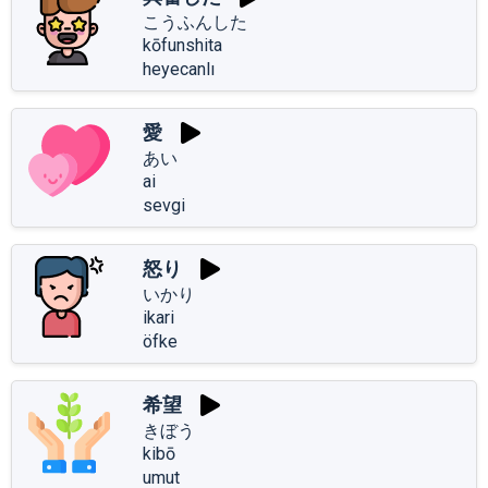
こうふんした
kōfunshita
heyecanlı
愛
あい
ai
sevgi
怒り
いかり
ikari
öfke
希望
きぼう
kibō
umut