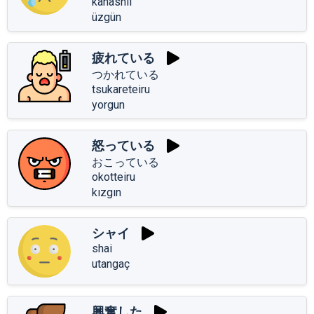
kanashii
üzgün
疲れている
つかれている
tsukareteiru
yorgun
怒っている
おこっている
okotteiru
kızgın
シャイ
shai
utangaç
興奮した