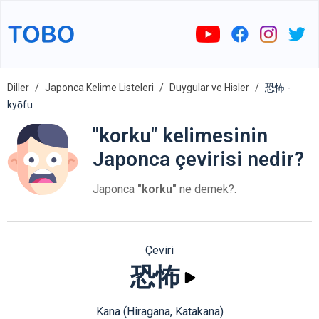
Diller
Japonca Kelime Listeleri
Duygular ve Hisler
恐怖 -
kyōfu
"korku" kelimesinin
Japonca çevirisi nedir?
Japonca
"korku"
ne demek?.
Çeviri
恐怖
Kana (Hiragana, Katakana)