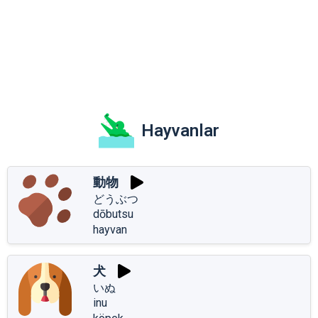
Hayvanlar
動物
どうぶつ
dōbutsu
hayvan
犬
いぬ
inu