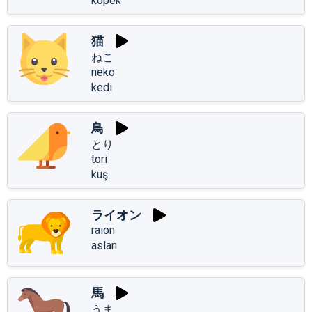
köpek
猫
ねこ
neko
kedi
鳥
とり
tori
kuş
ライオン
raion
aslan
馬
うま