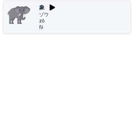
象
ゾウ
zō
fil