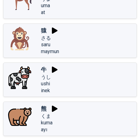
uma
at
猿
さる
saru
maymun
牛
うし
ushi
inek
熊
くま
kuma
ayı