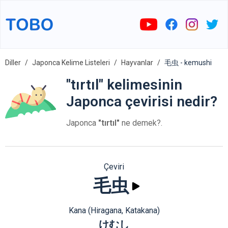
Diller
Japonca Kelime Listeleri
Hayvanlar
毛虫 - kemushi
"tırtıl" kelimesinin
Japonca çevirisi nedir?
Japonca
"tırtıl"
ne demek?.
Çeviri
毛虫
Kana (Hiragana, Katakana)
けむし