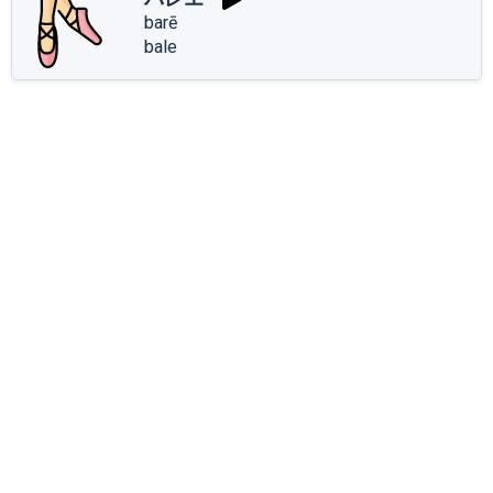
barē
bale