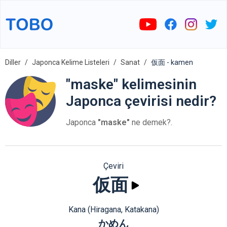
Diller
Japonca Kelime Listeleri
Sanat
仮面 - kamen
"maske" kelimesinin
Japonca çevirisi nedir?
Japonca
"maske"
ne demek?.
Çeviri
仮面
Kana (Hiragana, Katakana)
かめん