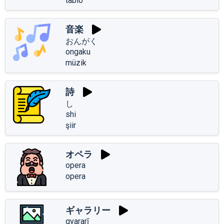
tablo
音楽
おんがく
ongaku
müzik
詩
し
shi
şiir
オペラ
opera
opera
ギャラリー
gyararī