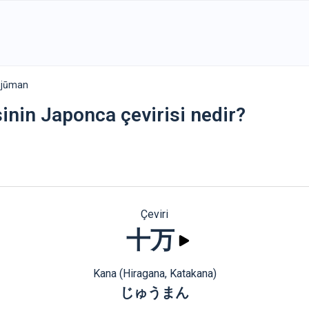
 jūman
sinin Japonca çevirisi nedir?
Çeviri
十万
Kana (Hiragana, Katakana)
じゅうまん