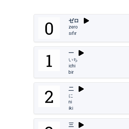
ゼロ
zero
sıfır
一
いち
ichi
bir
二
に
ni
iki
三