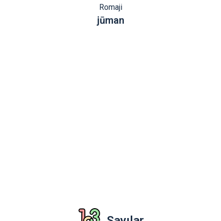
Romaji
jūman
Sayılar