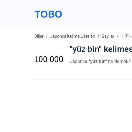
Diller
Japonca Kelime Listeleri
Sayılar
十万 -
"yüz bin" kelime
Japonca
"yüz bin"
ne demek?.