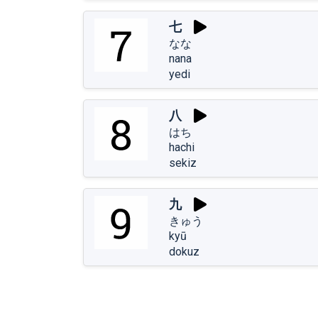
七
なな
nana
yedi
八
はち
hachi
sekiz
九
きゅう
kyū
dokuz