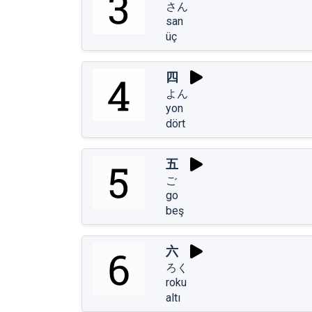
さん
san
üç
四
よん
yon
dört
五
ご
go
beş
六
ろく
roku
altı