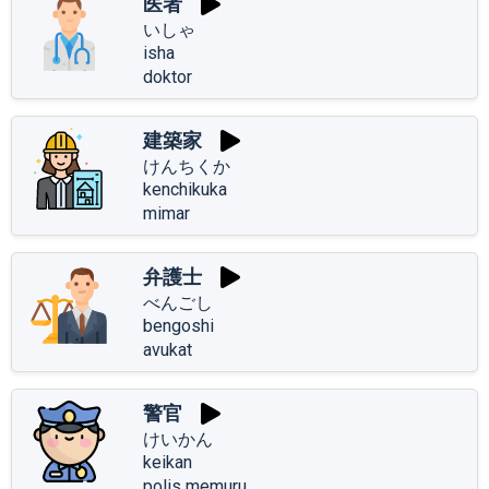
医者
いしゃ
isha
doktor
建築家
けんちくか
kenchikuka
mimar
弁護士
べんごし
bengoshi
avukat
警官
けいかん
keikan
polis memuru