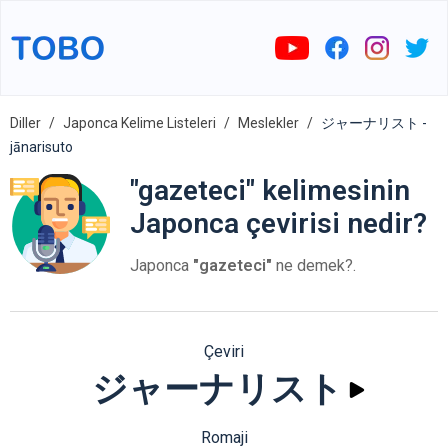
Diller
Japonca Kelime Listeleri
Meslekler
ジャーナリスト -
jānarisuto
"gazeteci" kelimesinin
Japonca çevirisi nedir?
Japonca
"gazeteci"
ne demek?.
Çeviri
ジャーナリスト
Romaji