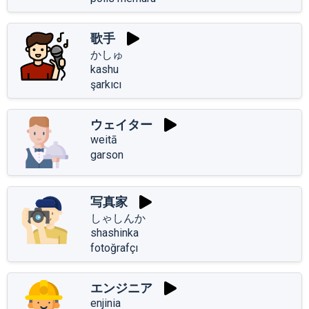
歌手
かしゅ
kashu
şarkıcı
ウェイター
weitā
garson
写真家
しゃしんか
shashinka
fotoğrafçı
エンジニア
enjinia