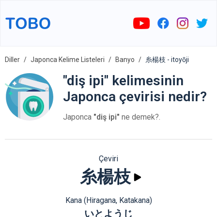
Diller
Japonca Kelime Listeleri
Banyo
糸楊枝 - itoyōji
"diş ipi" kelimesinin
Japonca çevirisi nedir?
Japonca
"diş ipi"
ne demek?.
Çeviri
糸楊枝
Kana (Hiragana, Katakana)
いとようじ