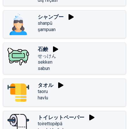
diş fırçası
シャンプー
shanpū
şampuan
石鹸
せっけん
sekken
sabun
タオル
taoru
havlu
トイレットペーパー
toirettopēpā