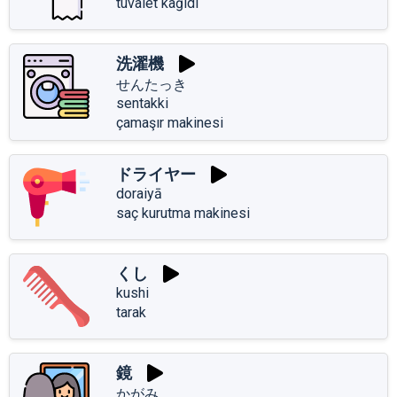
tuvalet kağıdı
洗濯機
せんたっき
sentakki
çamaşır makinesi
ドライヤー
doraiyā
saç kurutma makinesi
くし
kushi
tarak
鏡
かがみ