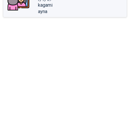
kagami
ayna