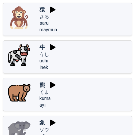
猿
さる
saru
maymun
牛
うし
ushi
inek
熊
くま
kuma
ayı
象
ゾウ