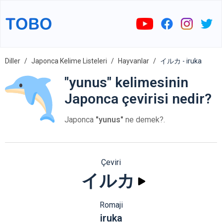
Diller
Japonca Kelime Listeleri
Hayvanlar
イルカ - iruka
"yunus" kelimesinin
Japonca çevirisi nedir?
Japonca
"yunus"
ne demek?.
Çeviri
イルカ
Romaji
iruka