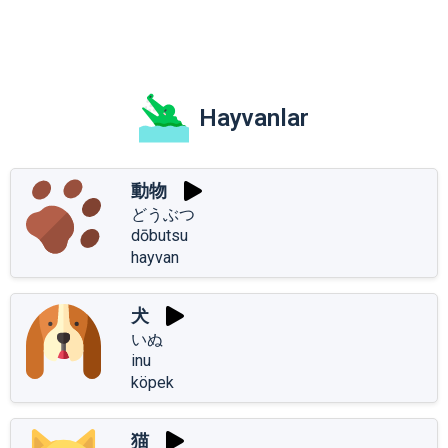
Hayvanlar
動物
どうぶつ
dōbutsu
hayvan
犬
いぬ
inu
köpek
猫