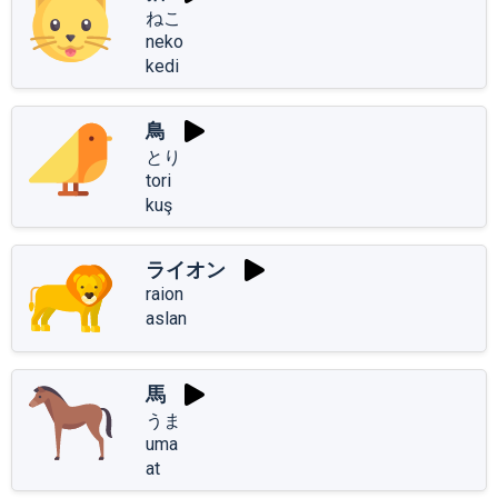
ねこ
neko
kedi
鳥
とり
tori
kuş
ライオン
raion
aslan
馬
うま
uma
at