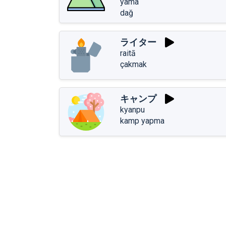
yama
dağ
ライター
raitā
çakmak
キャンプ
kyanpu
kamp yapma