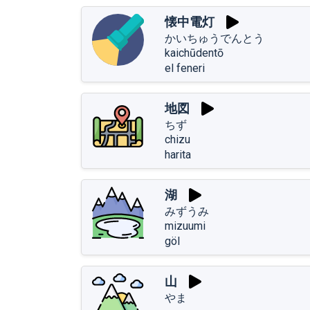
懐中電灯
かいちゅうでんとう
kaichūdentō
el feneri
地図
ちず
chizu
harita
湖
みずうみ
mizuumi
göl
山
やま