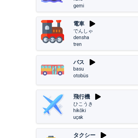
gemi
電車
でんしゃ
densha
tren
バス
basu
otobüs
飛行機
ひこうき
hikōki
uçak
タクシー