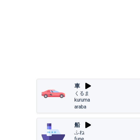
車
くるま
kuruma
araba
船
ふね
fune