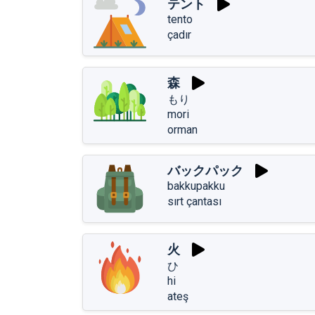
テント
tento
çadır
森
もり
mori
orman
バックパック
bakkupakku
sırt çantası
火
ひ
hi
ateş