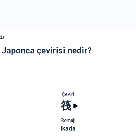
ada
n Japonca çevirisi nedir?
Çeviri
筏
Romaji
ikada