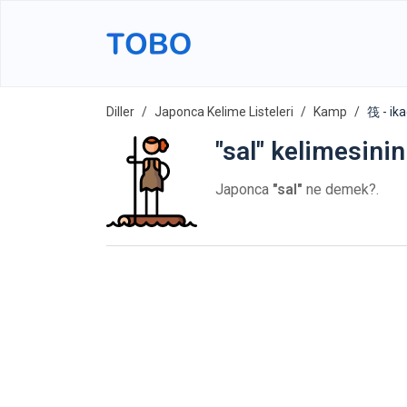
Diller
Japonca Kelime Listeleri
Kamp
筏 - ik
"sal" kelimesini
Japonca
"sal"
ne demek?.