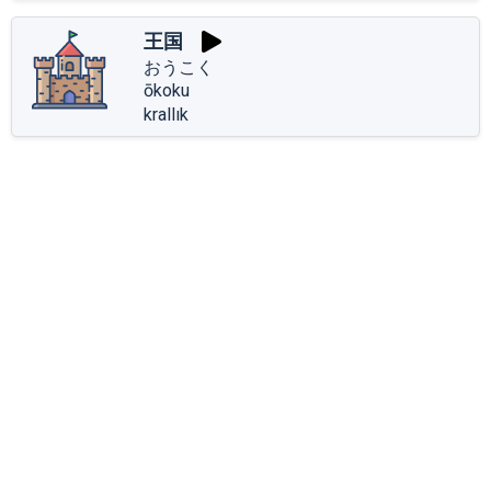
王国
おうこく
ōkoku
krallık