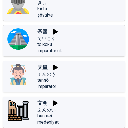
きし
kishi
şövalye
帝国
ていこく
teikoku
imparatorluk
天皇
てんのう
tennō
imparator
文明
ぶんめい
bunmei
medeniyet