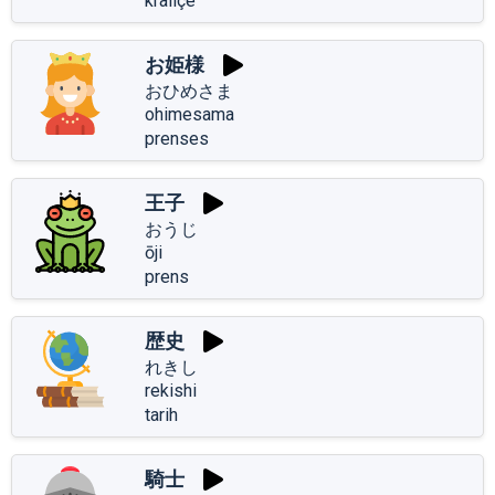
kraliçe
お姫様
おひめさま
ohimesama
prenses
王子
おうじ
ōji
prens
歴史
れきし
rekishi
tarih
騎士