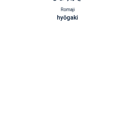
Romaji
hyōgaki