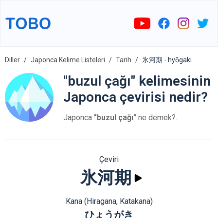
Diller
Japonca Kelime Listeleri
Tarih
氷河期 - hyōgaki
"buzul çağı" kelimesinin
Japonca çevirisi nedir?
Japonca
"buzul çağı"
ne demek?.
Çeviri
氷河期
Kana (Hiragana, Katakana)
ひょうがき