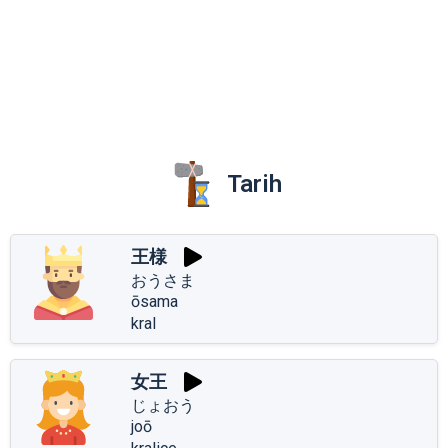
Tarih
王様
おうさま
ōsama
kral
女王
じょおう
joō