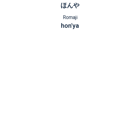
ほんや
Romaji
hon'ya