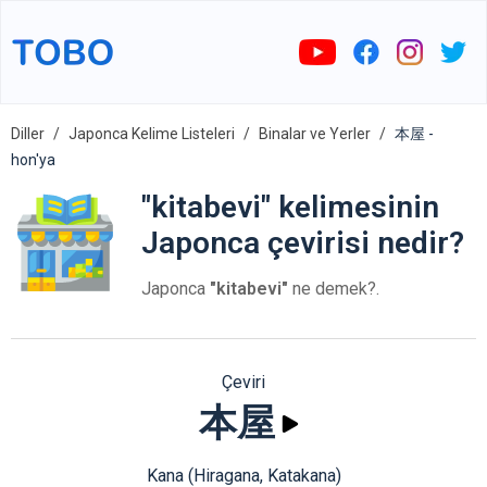
Diller
Japonca Kelime Listeleri
Binalar ve Yerler
本屋 -
hon'ya
"kitabevi" kelimesinin
Japonca çevirisi nedir?
Japonca
"kitabevi"
ne demek?.
Çeviri
本屋
Kana (Hiragana, Katakana)