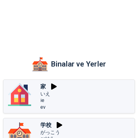
Binalar ve Yerler
家
いえ
ie
ev
学校
がっこう