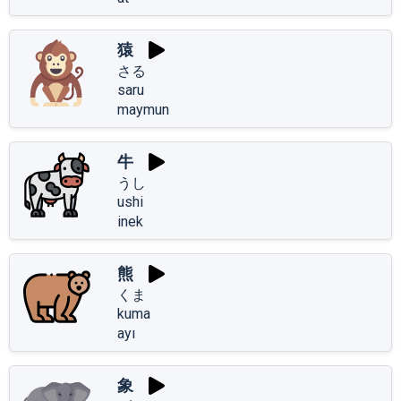
猿
さる
saru
maymun
牛
うし
ushi
inek
熊
くま
kuma
ayı
象