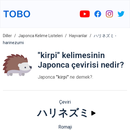
Diller
Japonca Kelime Listeleri
Hayvanlar
ハリネズミ -
harinezumi
"kirpi" kelimesinin
Japonca çevirisi nedir?
Japonca
"kirpi"
ne demek?.
Çeviri
ハリネズミ
Romaji