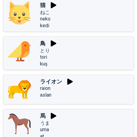
猫
ねこ
neko
kedi
鳥
とり
tori
kuş
ライオン
raion
aslan
馬
うま
uma
at