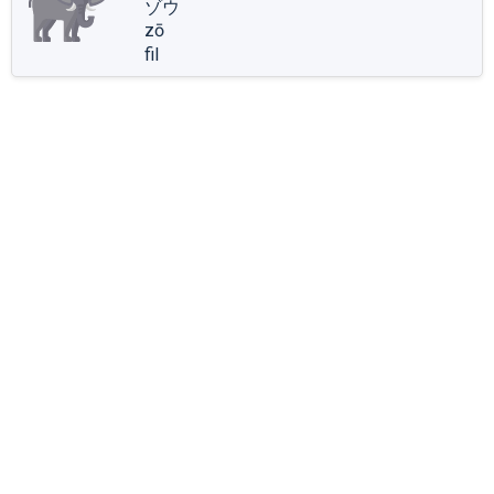
ゾウ
zō
fil