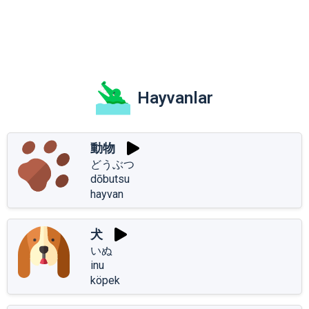
Hayvanlar
動物
どうぶつ
dōbutsu
hayvan
犬
いぬ
inu
köpek