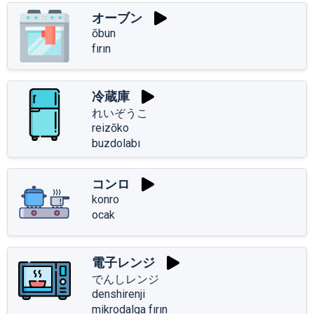
オーブン
ōbun
fırın
冷蔵庫
れいぞうこ
reizōko
buzdolabı
コンロ
konro
ocak
電子レンジ
でんしレンジ
denshirenji
mikrodalga fırın