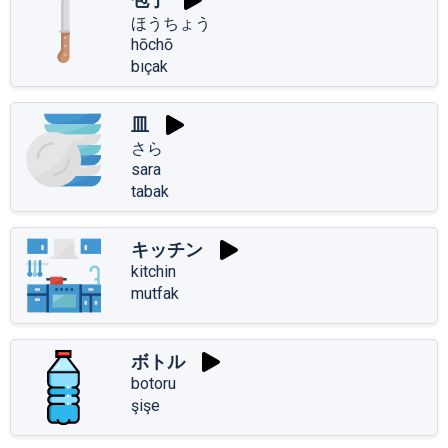
ほうちょう
hōchō
bıçak
皿
さら
sara
tabak
キッチン
kitchin
mutfak
ボトル
botoru
şişe