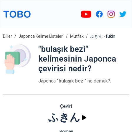
Diller
Japonca Kelime Listeleri
Mutfak
ふきん - fukin
"bulaşık bezi"
kelimesinin Japonca
çevirisi nedir?
Japonca
"bulaşık bezi"
ne demek?.
Çeviri
ふきん
Romaji