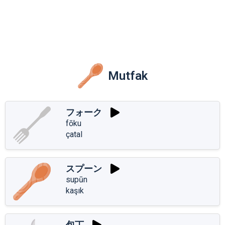
Mutfak
フォーク
fōku
çatal
スプーン
supūn
kaşık
包丁