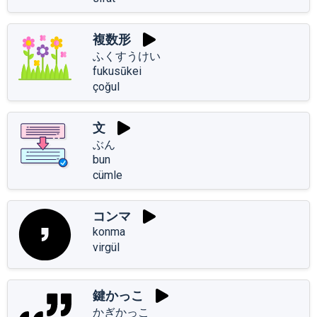
複数形
ふくすうけい
fukusūkei
çoğul
文
ぶん
bun
cümle
コンマ
konma
virgül
鍵かっこ
かぎかっこ