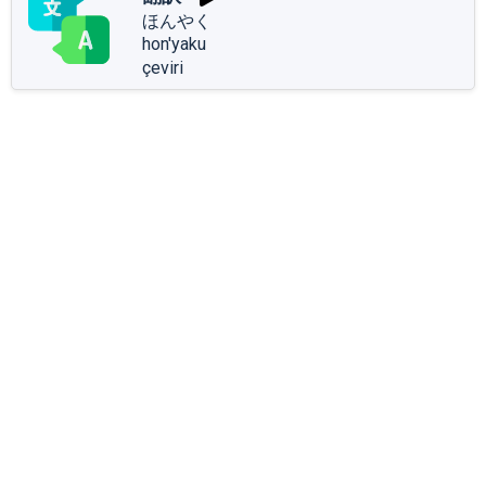
ほんやく
hon'yaku
çeviri