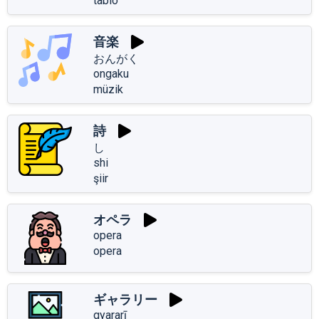
tablo
音楽
おんがく
ongaku
müzik
詩
し
shi
şiir
オペラ
opera
opera
ギャラリー
gyararī