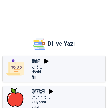
Dil ve Yazı
動詞
どうし
dōshi
fiil
形容詞
けいようし
keiyōshi
sıfat