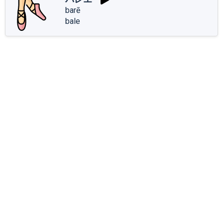
barē
bale