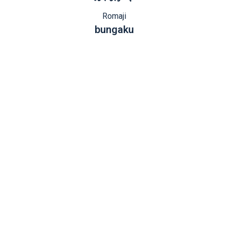
Romaji
bungaku