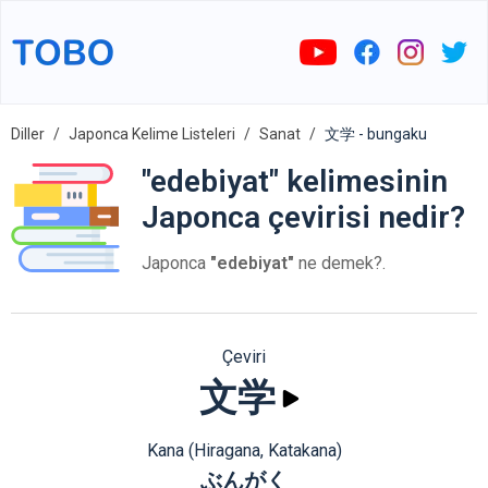
Diller
Japonca Kelime Listeleri
Sanat
文学 - bungaku
"edebiyat" kelimesinin
Japonca çevirisi nedir?
Japonca
"edebiyat"
ne demek?.
Çeviri
文学
Kana (Hiragana, Katakana)
ぶんがく