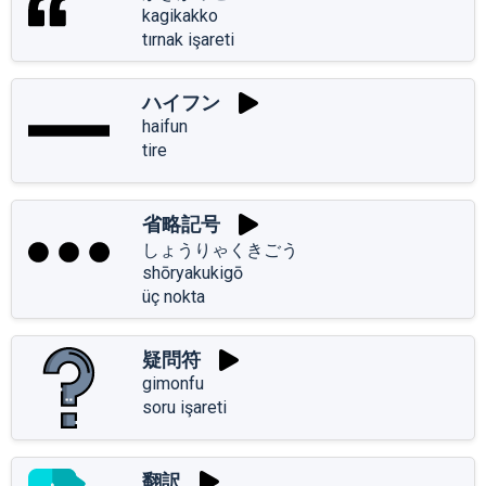
kagikakko
tırnak işareti
ハイフン
haifun
tire
省略記号
しょうりゃくきごう
shōryakukigō
üç nokta
疑問符
gimonfu
soru işareti
翻訳