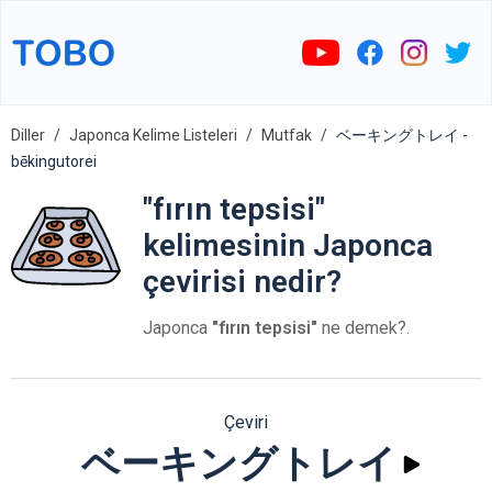
Diller
Japonca Kelime Listeleri
Mutfak
ベーキングトレイ -
bēkingutorei
"fırın tepsisi"
kelimesinin Japonca
çevirisi nedir?
Japonca
"fırın tepsisi"
ne demek?.
Çeviri
ベーキングトレイ