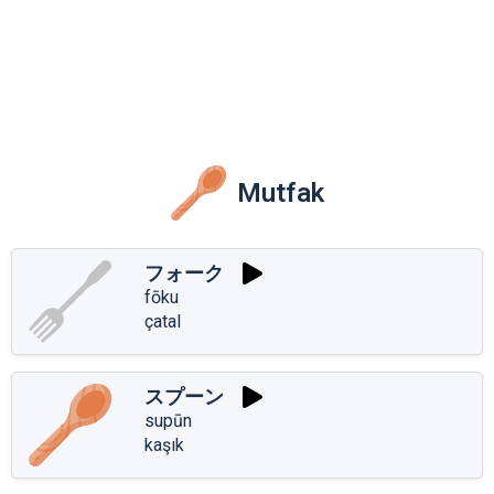
Mutfak
フォーク
fōku
çatal
スプーン
supūn
kaşık