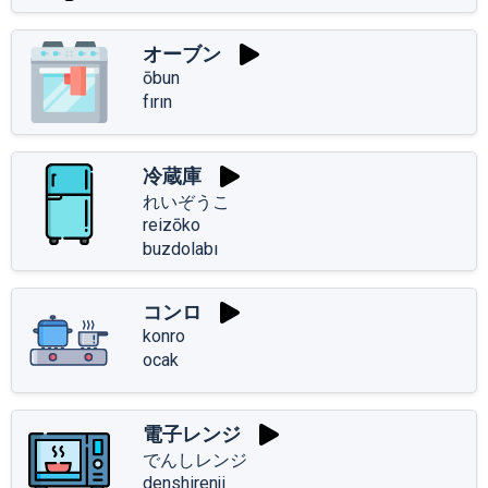
オーブン
ōbun
fırın
冷蔵庫
れいぞうこ
reizōko
buzdolabı
コンロ
konro
ocak
電子レンジ
でんしレンジ
denshirenji