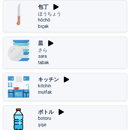
包丁
ほうちょう
hōchō
bıçak
皿
さら
sara
tabak
キッチン
kitchin
mutfak
ボトル
botoru
şişe