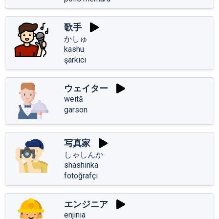
歌手
かしゅ
kashu
şarkıcı
ウェイター
weitā
garson
写真家
しゃしんか
shashinka
fotoğrafçı
エンジニア
enjinia