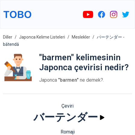
Diller
Japonca Kelime Listeleri
Meslekler
バーテンダー -
bātendā
"barmen" kelimesinin
Japonca çevirisi nedir?
Japonca
"barmen"
ne demek?.
Çeviri
バーテンダー
Romaji