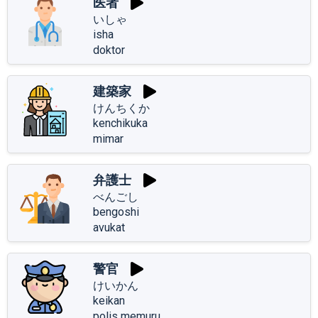
医者
いしゃ
isha
doktor
建築家
けんちくか
kenchikuka
mimar
弁護士
べんごし
bengoshi
avukat
警官
けいかん
keikan
polis memuru