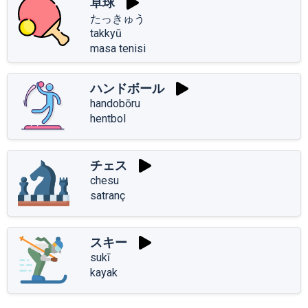
卓球
たっきゅう
takkyū
masa tenisi
ハンドボール
handobōru
hentbol
チェス
chesu
satranç
スキー
sukī
kayak