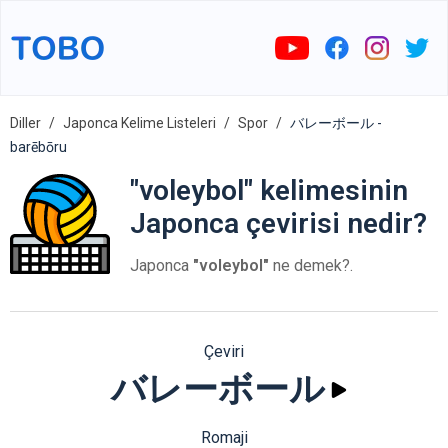
Diller
Japonca Kelime Listeleri
Spor
バレーボール -
barēbōru
"voleybol" kelimesinin
Japonca çevirisi nedir?
Japonca
"voleybol"
ne demek?.
Çeviri
バレーボール
Romaji