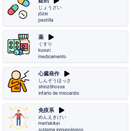
錠剤
じょうざい
jōzai
pastilla
薬
くすり
kusuri
medicamento
心臓発作
しんぞうほっさ
shinzōhossa
infarto de miocardio
免疫系
めんえきけい
men'ekikei
sistema inmunológico