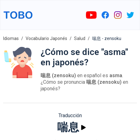
Idiomas
Vocabulario Japonés
Salud
喘息 - zensoku
¿Cómo se dice "asma"
en japonés?
喘息 (zensoku)
en español es
asma
.
¿Cómo se pronuncia
喘息 (zensoku)
en
japonés?
Traducción
喘息