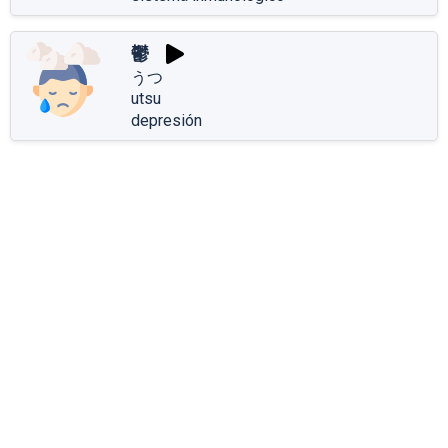
鬱
うつ
utsu
depresión