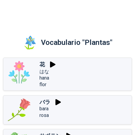
Vocabulario "Plantas"
花
はな
hana
flor
バラ
bara
rosa