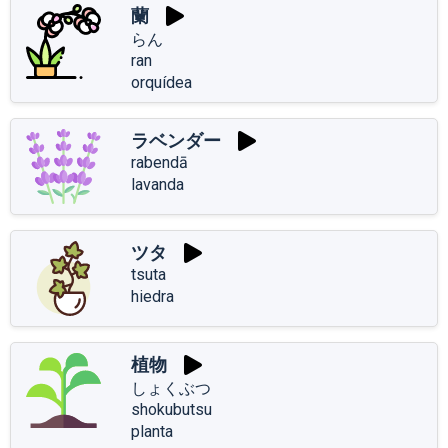
蘭
らん
ran
orquídea
ラベンダー
rabendā
lavanda
ツタ
tsuta
hiedra
植物
しょくぶつ
shokubutsu
planta