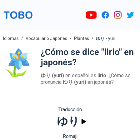
Idiomas
Vocabulario Japonés
Plantas
ゆり - yuri
¿Cómo se dice "lirio" en
japonés?
ゆり (yuri)
en español es
lirio
. ¿Cómo se
pronuncia
ゆり (yuri)
en japonés?
Traducción
ゆり
Romaji