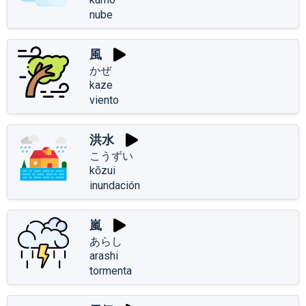
nube
風
かぜ
kaze
viento
洪水
こうずい
kōzui
inundación
嵐
あらし
arashi
tormenta