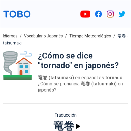
Idiomas
Vocabulario Japonés
Tiempo Meteorológico
竜巻 -
tatsumaki
¿Cómo se dice
"tornado" en japonés?
竜巻 (tatsumaki)
en español es
tornado
.
¿Cómo se pronuncia
竜巻 (tatsumaki)
en
japonés?
Traducción
竜巻