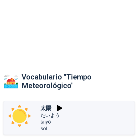
Vocabulario "Tiempo
Meteorológico"
太陽
たいよう
taiyō
sol