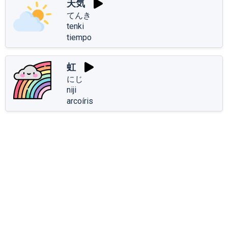
天気
てんき
tenki
tiempo
虹
にじ
niji
arcoíris