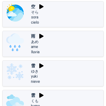
空
そら
sora
cielo
雨
あめ
ame
lluvia
雪
ゆき
yuki
nieve
雲
くも
kumo