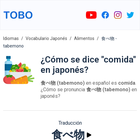
Idiomas
Vocabulario Japonés
Alimentos
食べ物 -
tabemono
¿Cómo se dice "comida"
en japonés?
食べ物 (tabemono)
en español es
comida
.
¿Cómo se pronuncia
食べ物 (tabemono)
en
japonés?
Traducción
食べ物