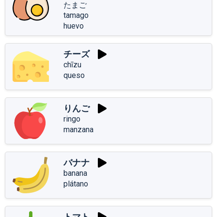
たまご
tamago
huevo
チーズ
chīzu
queso
りんご
ringo
manzana
バナナ
banana
plátano
トマト