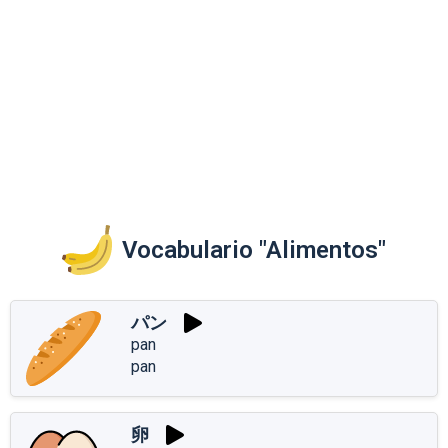
Vocabulario "Alimentos"
パン
pan
pan
卵