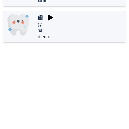
labio
歯
は
ha
diente