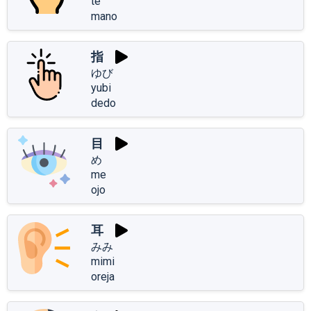
te
mano
指
ゆび
yubi
dedo
目
め
me
ojo
耳
みみ
mimi
oreja