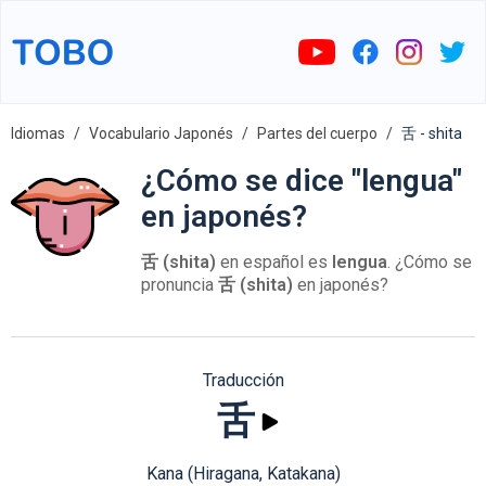
Idiomas
Vocabulario Japonés
Partes del cuerpo
舌 - shita
¿Cómo se dice "lengua"
en japonés?
舌 (shita)
en español es
lengua
. ¿Cómo se
pronuncia
舌 (shita)
en japonés?
Traducción
舌
Kana (Hiragana, Katakana)