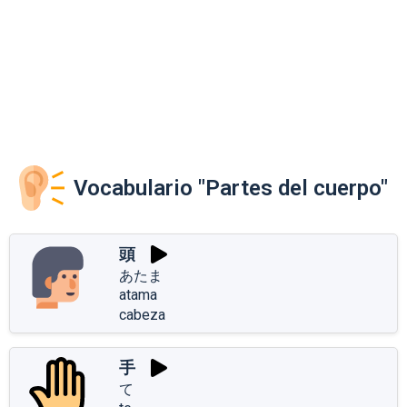
Vocabulario "Partes del cuerpo"
頭
あたま
atama
cabeza
手
て