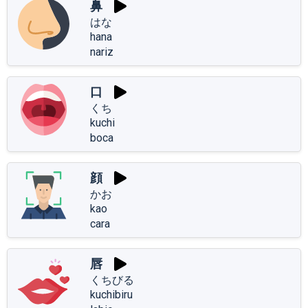
鼻
はな
hana
nariz
口
くち
kuchi
boca
顔
かお
kao
cara
唇
くちびる
kuchibiru