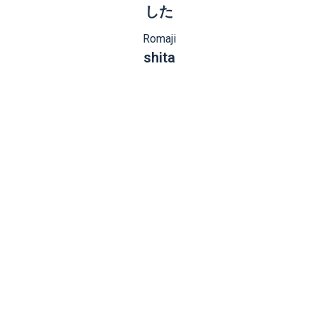
した
Romaji
shita