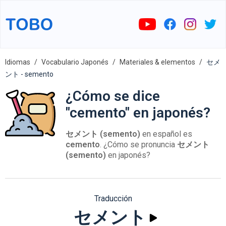
Idiomas
Vocabulario Japonés
Materiales & elementos
セメ
ント - semento
¿Cómo se dice
"cemento" en japonés?
セメント (semento)
en español es
cemento
. ¿Cómo se pronuncia
セメント
(semento)
en japonés?
Traducción
セメント