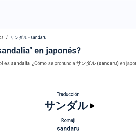
os
サンダル - sandaru
sandalia" en japonés?
ol es
sandalia
. ¿Cómo se pronuncia
サンダル (sandaru)
en japo
Traducción
サンダル
Romaji
sandaru