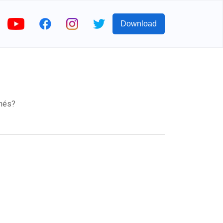
Download
nés?