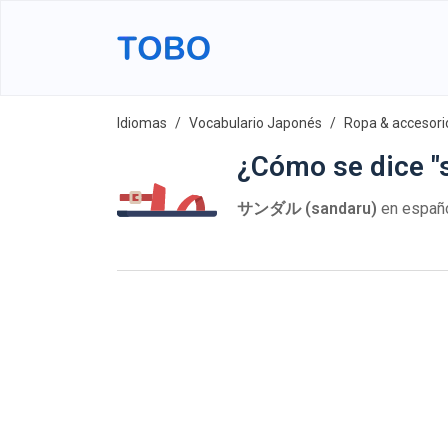
Idiomas
Vocabulario Japonés
Ropa & accesori
¿Cómo se dice "
サンダル (sandaru)
en españ