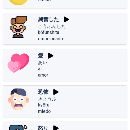
興奮した
こうふんした
kōfunshita
emocionado
愛
あい
ai
amor
恐怖
きょうふ
kyōfu
miedo
怒り