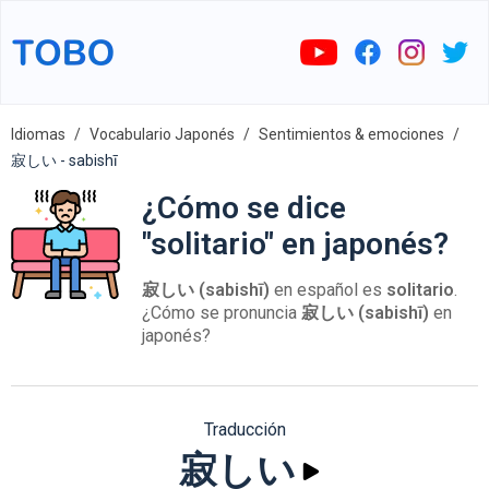
Idiomas
Vocabulario Japonés
Sentimientos & emociones
寂しい - sabishī
¿Cómo se dice
"solitario" en japonés?
寂しい (sabishī)
en español es
solitario
.
¿Cómo se pronuncia
寂しい (sabishī)
en
japonés?
Traducción
寂しい