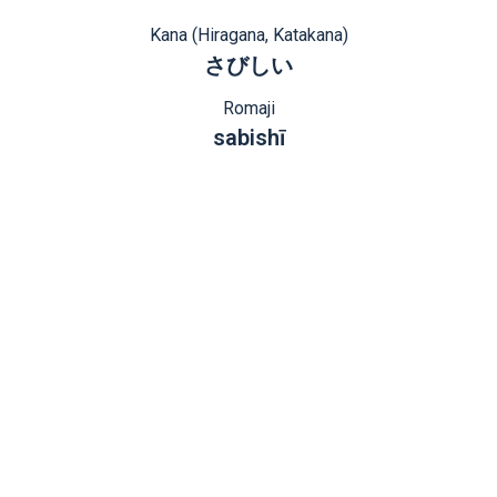
Kana (Hiragana, Katakana)
さびしい
Romaji
sabishī