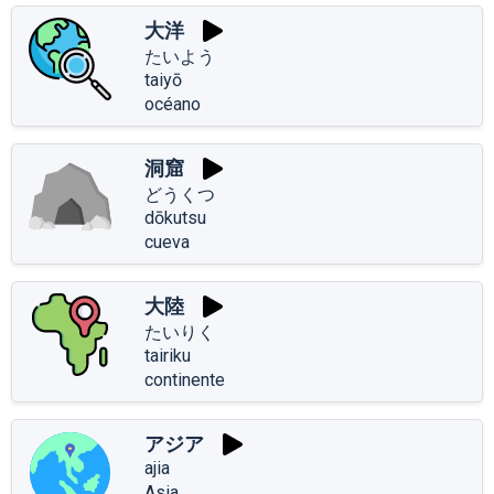
大洋
たいよう
taiyō
océano
洞窟
どうくつ
dōkutsu
cueva
大陸
たいりく
tairiku
continente
アジア
ajia
Asia