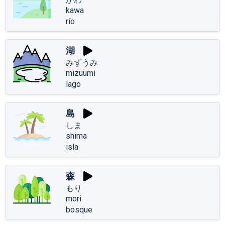
kawa
río
湖
みずうみ
mizuumi
lago
島
しま
shima
isla
森
もり
mori
bosque