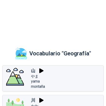
Vocabulario "Geografía"
山
やま
yama
montaña
川
かわ