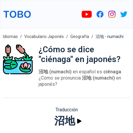
Idiomas
Vocabulario Japonés
Geografía
沼地 - numachi
¿Cómo se dice
"ciénaga" en japonés?
沼地 (numachi)
en español es
ciénaga
.
¿Cómo se pronuncia
沼地 (numachi)
en
japonés?
Traducción
沼地