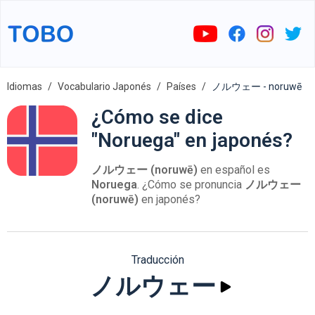
Idiomas
Vocabulario Japonés
Países
ノルウェー - noruwē
¿Cómo se dice
"Noruega" en japonés?
ノルウェー (noruwē)
en español es
Noruega
. ¿Cómo se pronuncia
ノルウェー
(noruwē)
en japonés?
Traducción
ノルウェー