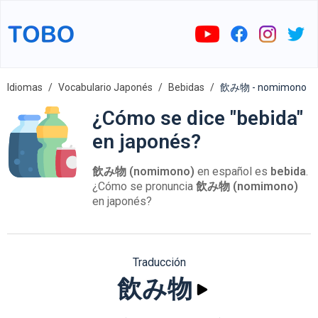
Idiomas
Vocabulario Japonés
Bebidas
飲み物 - nomimono
¿Cómo se dice "bebida"
en japonés?
飲み物 (nomimono)
en español es
bebida
.
¿Cómo se pronuncia
飲み物 (nomimono)
en japonés?
Traducción
飲み物