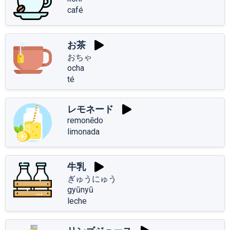
café
お茶
おちゃ
ocha
té
レモネード
remonēdo
limonada
牛乳
ぎゅうにゅう
gyūnyū
leche