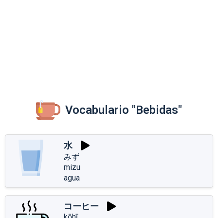
Vocabulario "Bebidas"
水
みず
mizu
agua
コーヒー
kōhī