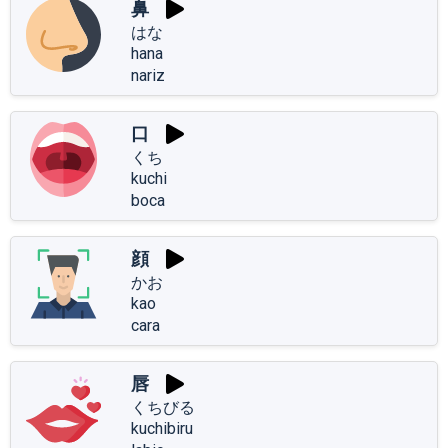
鼻
はな
hana
nariz
口
くち
kuchi
boca
顔
かお
kao
cara
唇
くちびる
kuchibiru