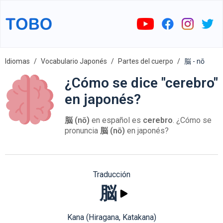
Idiomas
Vocabulario Japonés
Partes del cuerpo
脳 - nō
¿Cómo se dice "cerebro"
en japonés?
脳 (nō)
en español es
cerebro
. ¿Cómo se
pronuncia
脳 (nō)
en japonés?
Traducción
脳
Kana (Hiragana, Katakana)