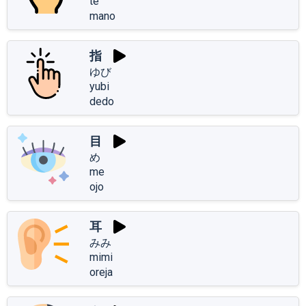
te
mano
指
ゆび
yubi
dedo
目
め
me
ojo
耳
みみ
mimi
oreja