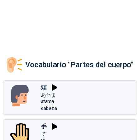
Vocabulario "Partes del cuerpo"
頭
あたま
atama
cabeza
手
て