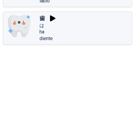
labio
歯
は
ha
diente