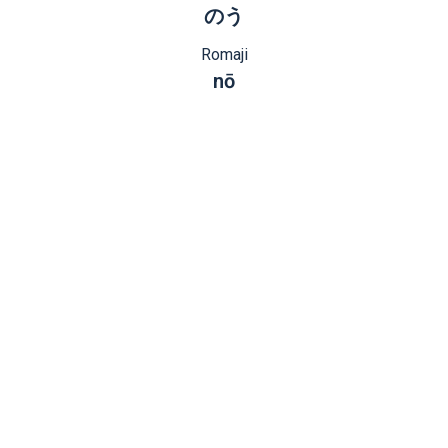
のう
Romaji
nō