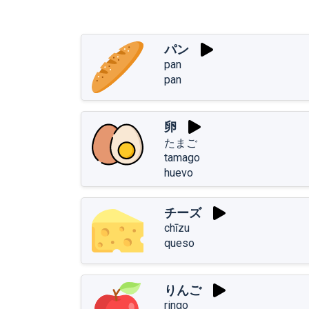
パン
pan
pan
卵
たまご
tamago
huevo
チーズ
chīzu
queso
りんご
ringo