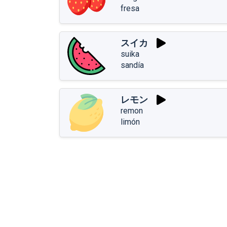
fresa
スイカ
suika
sandía
レモン
remon
limón