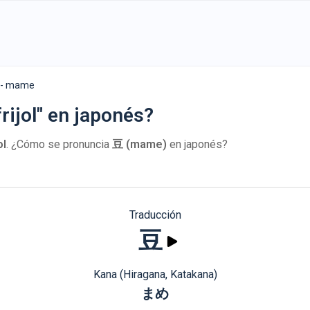
- mame
rijol" en japonés?
ol
. ¿Cómo se pronuncia
豆 (mame)
en japonés?
Traducción
豆
Kana (Hiragana, Katakana)
まめ