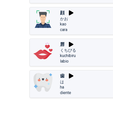
顔
かお
kao
cara
唇
くちびる
kuchibiru
labio
歯
は
ha
diente