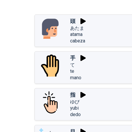
頭
あたま
atama
cabeza
手
て
te
mano
指
ゆび
yubi
dedo
目