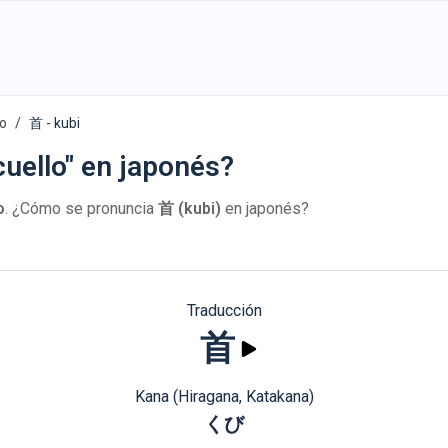
po
首 - kubi
uello" en japonés?
o
. ¿Cómo se pronuncia
首 (kubi)
en japonés?
Traducción
首
Kana (Hiragana, Katakana)
くび