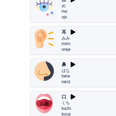
め
me
ojo
耳
みみ
mimi
oreja
鼻
はな
hana
nariz
口
くち
kuchi
boca