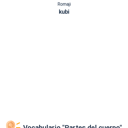
Romaji
kubi
Vocabulario "Partes del cuerpo"