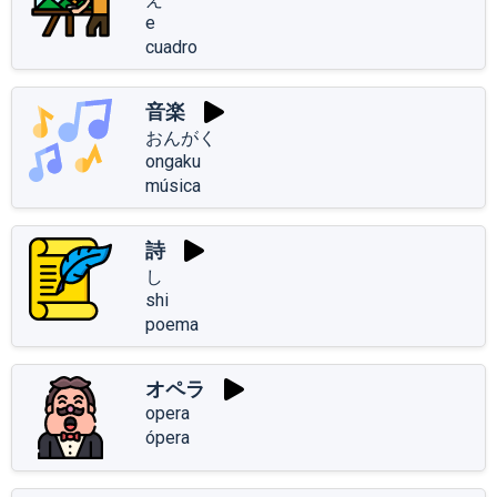
e
cuadro
音楽
おんがく
ongaku
música
詩
し
shi
poema
オペラ
opera
ópera