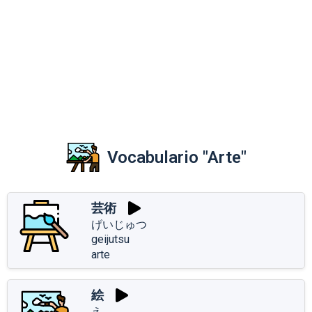
Vocabulario "Arte"
芸術
げいじゅつ
geijutsu
arte
絵
え