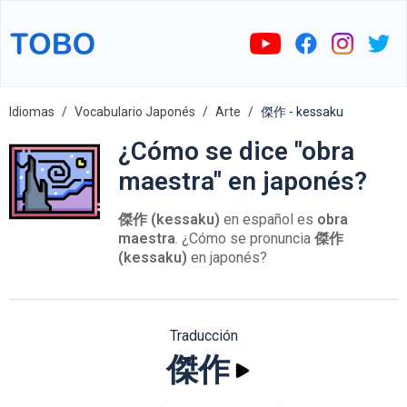
Idiomas
Vocabulario Japonés
Arte
傑作 - kessaku
¿Cómo se dice "obra
maestra" en japonés?
傑作 (kessaku)
en español es
obra
maestra
. ¿Cómo se pronuncia
傑作
(kessaku)
en japonés?
Traducción
傑作