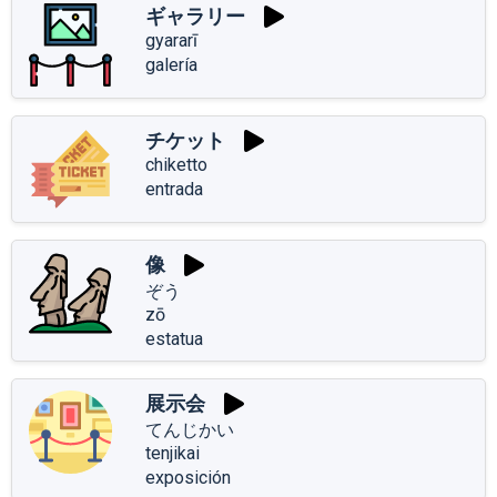
ギャラリー
gyararī
galería
チケット
chiketto
entrada
像
ぞう
zō
estatua
展示会
てんじかい
tenjikai
exposición