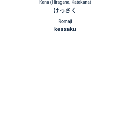
Kana (Hiragana, Katakana)
けっさく
Romaji
kessaku