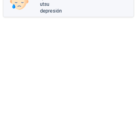
utsu
depresión