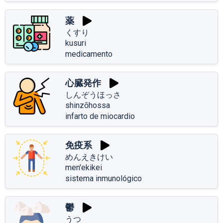
薬
くすり
kusuri
medicamento
心臓発作
しんぞうほっさ
shinzōhossa
infarto de miocardio
免疫系
めんえきけい
men'ekikei
sistema inmunológico
鬱
うつ