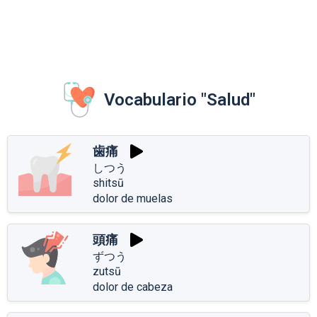
Vocabulario "Salud"
歯痛
しつう
shitsū
dolor de muelas
頭痛
ずつう
zutsū
dolor de cabeza