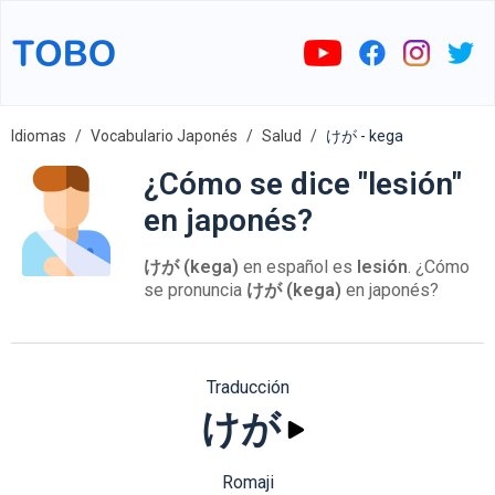
Idiomas
Vocabulario Japonés
Salud
けが - kega
¿Cómo se dice "lesión"
en japonés?
けが (kega)
en español es
lesión
. ¿Cómo
se pronuncia
けが (kega)
en japonés?
Traducción
けが
Romaji