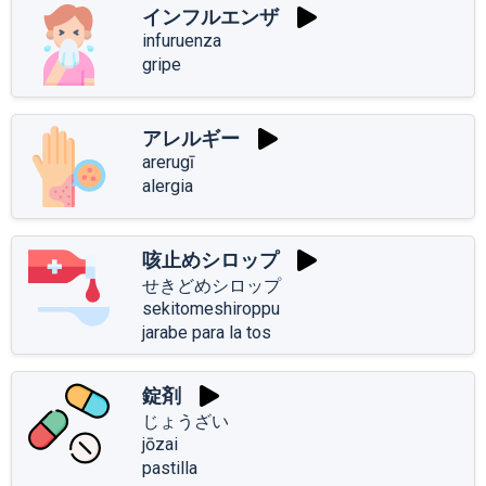
インフルエンザ
infuruenza
gripe
アレルギー
arerugī
alergia
咳止めシロップ
せきどめシロップ
sekitomeshiroppu
jarabe para la tos
錠剤
じょうざい
jōzai
pastilla