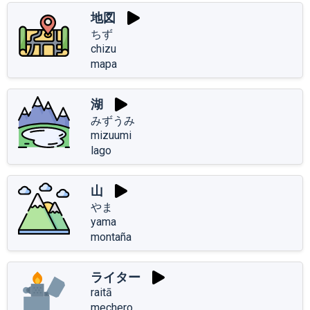
地図
ちず
chizu
mapa
湖
みずうみ
mizuumi
lago
山
やま
yama
montaña
ライター
raitā
mechero