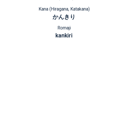
Kana (Hiragana, Katakana)
かんきり
Romaji
kankiri