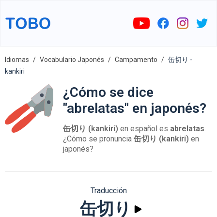
Idiomas
Vocabulario Japonés
Campamento
缶切り -
kankiri
¿Cómo se dice
"abrelatas" en japonés?
缶切り (kankiri)
en español es
abrelatas
.
¿Cómo se pronuncia
缶切り (kankiri)
en
japonés?
Traducción
缶切り