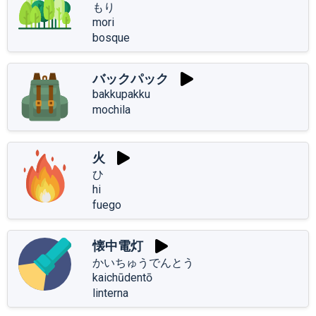
もり
mori
bosque
バックパック
bakkupakku
mochila
火
ひ
hi
fuego
懐中電灯
かいちゅうでんとう
kaichūdentō
linterna