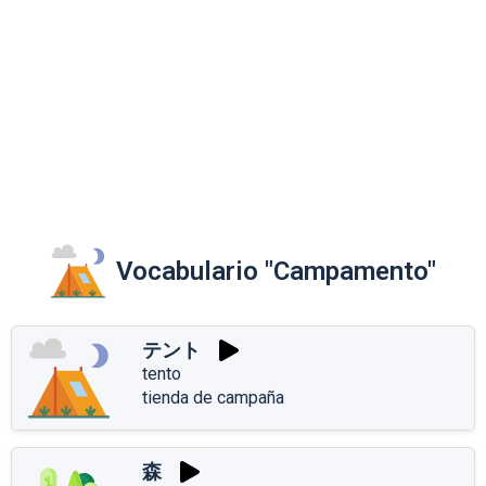
Vocabulario "Campamento"
テント
tento
tienda de campaña
森