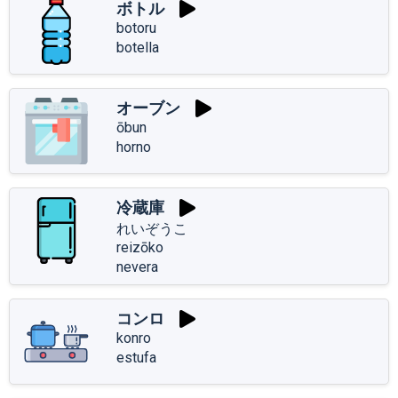
ボトル
botoru
botella
オーブン
ōbun
horno
冷蔵庫
れいぞうこ
reizōko
nevera
コンロ
konro
estufa